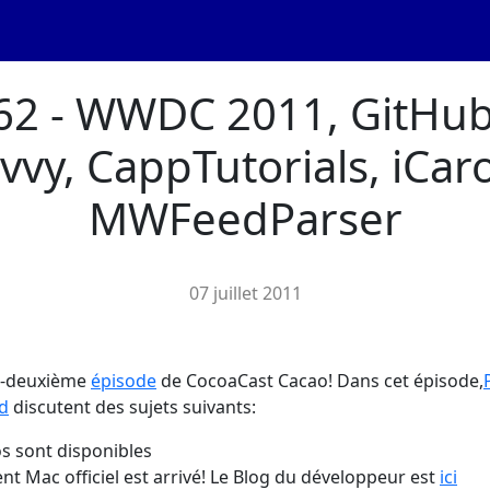
62 - WWDC 2011, GitHub
vvy, CappTutorials, iCaro
MWFeedParser
07 juillet 2011
te-deuxième
épisode
de CocoaCast Cacao! Dans cet épisode,
rd
discutent des sujets suivants:
os sont disponibles
ient Mac officiel est arrivé! Le Blog du développeur est
ici