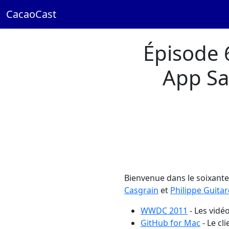
CacaoCast
Épisode 
App Sa
Bienvenue dans le soixan
Casgrain
et
Philippe Guita
WWDC 2011
- Les vidé
GitHub for Mac
- Le cl