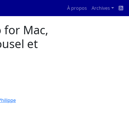
À propos
Archives
 for Mac,
usel et
Philippe