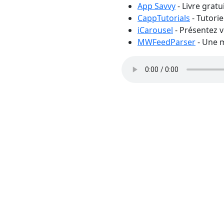
App Savvy
- Livre gratu
CappTutorials
- Tutori
iCarousel
- Présentez 
MWFeedParser
- Une m