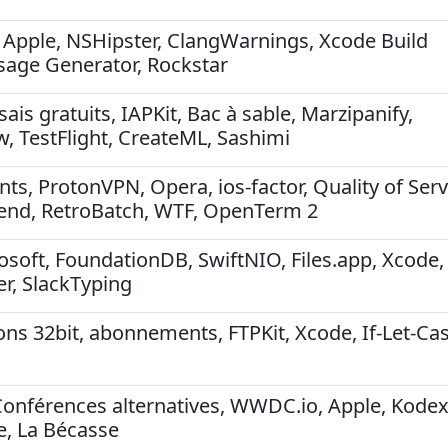
 Apple, NSHipster, ClangWarnings, Xcode Build
sage Generator, Rockstar
ais gratuits, IAPKit, Bac à sable, Marzipanify,
 TestFlight, CreateML, Sashimi
ts, ProtonVPN, Opera, ios-factor, Quality of Serv
 Send, RetroBatch, WTF, OpenTerm 2
osoft, FoundationDB, SwiftNIO, Files.app, Xcode,
r, SlackTyping
ons 32bit, abonnements, FTPKit, Xcode, If-Let-Cas
onférences alternatives, WWDC.io, Apple, Kodex
e, La Bécasse