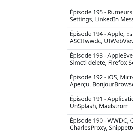
Épisode 195 - Rumeurs
Settings, LinkedIn Mes
Épisode 194 - Apple, Ess
ASCIIwwdc, UIWebView,
Épisode 193 - AppleEven
Simctl delete, Firefox
Épisode 192 - iOS, Micr
Aperçu, BonjourBrowse
Épisode 191 - Applicati
UnSplash, Maelstrom
Épisode 190 - WWDC, C
CharlesProxy, Snippett