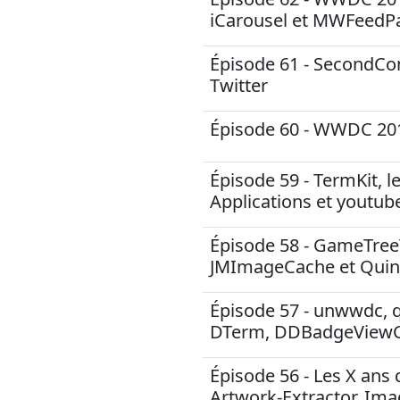
iCarousel et MWFeedP
Épisode 61 - SecondCon
Twitter
Épisode 60 - WWDC 20
Épisode 59 - TermKit, 
Applications et youtub
Épisode 58 - GameTree
JMImageCache et Quinc
Épisode 57 - unwwdc, qu
DTerm, DDBadgeViewC
Épisode 56 - Les X ans
Artwork-Extractor, Im