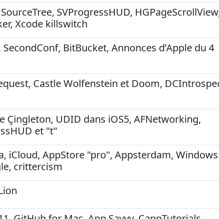
n, SourceTree, SVProgressHUD, HGPageScrollView
er, Xcode killswitch
s, SecondConf, BitBucket, Annonces d’Apple du 4
equest, Castle Wolfenstein et Doom, DCIntrospec
ce Çingleton, UDID dans iOS5, AFNetworking,
essHUD et "t"
ica, iCloud, AppStore "pro", Appsterdam, Windows
e, crittercism
Lion
, GitHub for Mac, App Savvy, CappTutorials,