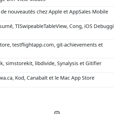
 de nouveautés chez Apple et AppSales Mobile
esumé, TISwipeableTableView, Cong, iOS Debugg
tore, testflightapp.com, git-achievements et
 simstorekit, libdivide, Synalysis et Gitifier
wa.ca, Kod, Canabalt et le Mac App Store