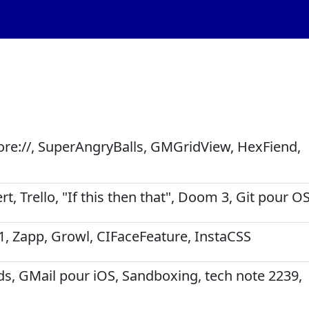
1
ore://, SuperAngryBalls, GMGridView, HexFiend,
rt, Trello, "If this then that", Doom 3, Git pour O
.1, Zapp, Growl, CIFaceFeature, InstaCSS
s, GMail pour iOS, Sandboxing, tech note 2239,