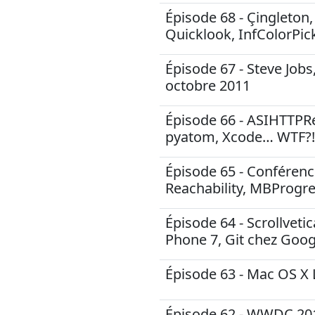
Épisode 68 - Çingleto
Quicklook, InfColorPick
Épisode 67 - Steve Job
octobre 2011
Épisode 66 - ASIHTTPR
pyatom, Xcode… WTF?!
Épisode 65 - Conféren
Reachability, MBProgr
Épisode 64 - Scrollvet
Phone 7, Git chez Googl
Épisode 63 - Mac OS X 
Épisode 62 - WWDC 2011